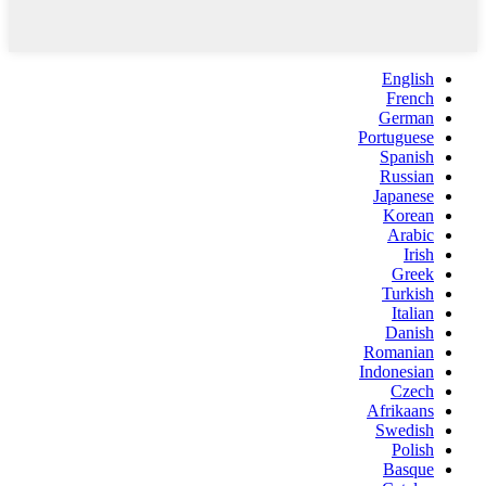
English
French
German
Portuguese
Spanish
Russian
Japanese
Korean
Arabic
Irish
Greek
Turkish
Italian
Danish
Romanian
Indonesian
Czech
Afrikaans
Swedish
Polish
Basque